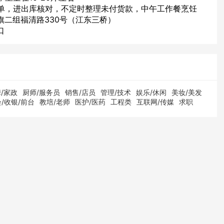
销单，进出库核对，不定时整理未付货款，中午工作餐烹饪
旗二组福清路330号（江东三桥）
口
/家政
厨师/服务员
销售/店员
管理/技术
娱乐/休闲
美妆/美发
/收银/前台
教培/老师
医护/医药
工程类
互联网/传媒
求职