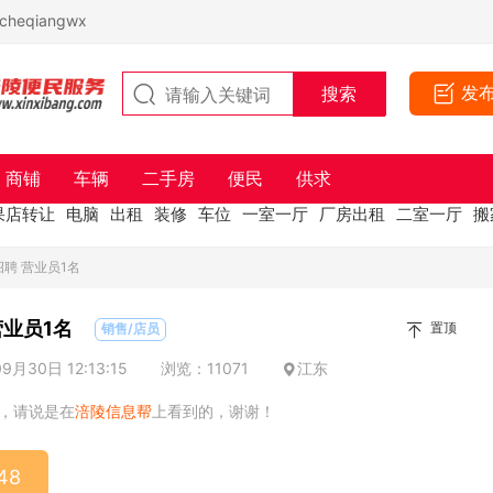
eqiangwx
发
商铺
车辆
二手房
便民
供求
果店转让
电脑
出租
装修
车位
一室一厅
厂房出租
二室一厅
搬
聘 营业员1名
营业员1名
置顶
销售/店员
月30日 12:13:15
浏览：11071
江东
，请说是在
涪陵信息帮
上看到的，谢谢！
48