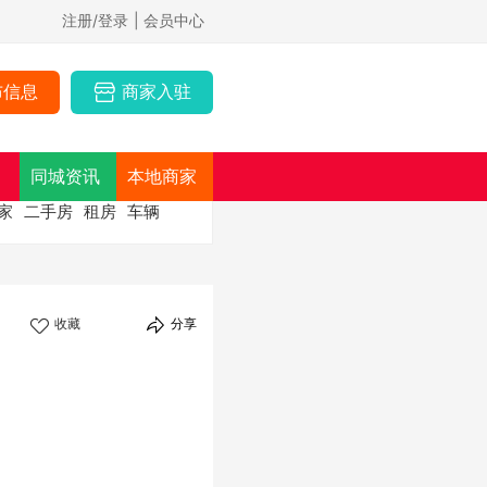
注册/登录
| 会员中心
布信息
商家入驻
同城资讯
本地商家
家
二手房
租房
车辆
收藏
分享