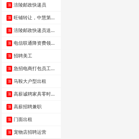
涪陵邮政快递员
顶
旺铺转让，中慧第一
顶
城火锅店
涪陵邮政快递员送货
顶
员三轮车面包车都行
电信联通降资费领价
顶
值5000电瓶车手
招聘美工
顶
急招电商打包员工作
顶
内容：货品分拣打包
马鞍大户型出租
顶
高薪诚聘家具零时促
顶
销（可日结）
高薪招聘兼职
顶
门面出租
顶
宠物店招聘运营
顶