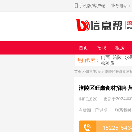
手机版/客户端
业务电话：ch
首页
招聘
租房
门面
涪陵
水
热门搜索：
检验员
首页
>
销售/店员
> 涪陵区旺鑫食材招
涪陵区旺鑫食材招聘 
更新于2024年09
INFO_820
有效期：已过期
联系我时
|
182251543