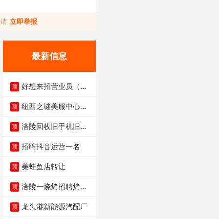
，请
立即举报
最新信息
好想来招营业员（不
顶
招暑假工）
纽西之谜美服中心招
顶
聘美容师
涪陵回收旧手机旧电
顶
脑旧衣服
招聘抖音运营一名
顶
美蛙鱼店转让
顶
涪陵一烧烤招聘烤工
顶
两名 男女不限
龙头港新能源汽配厂
顶