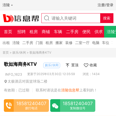
涪陵
注册/登录
首页
招聘
租房
商铺
车辆
二手房
便民
供求
涪陵
出租
涪陵
二手房
门面
租房
搬家
装修
二室一厅
电脑
车位
车
首页
>
娱乐/休闲
> 歌如海商务KTV
歌如海商务KTV
置顶
收藏
娱乐/休闲
更新于2025年03月30日 12:35:59
浏览：1434
INFO_1623
太极酒店对面篮球场二楼
有效期：已过期
联系时请说是在
涪陵信息帮
上看到的！
|
18581240407
18581240407
拨打电话
复制微信号