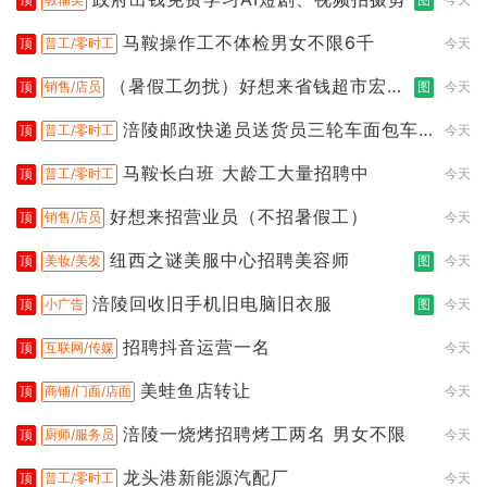
马鞍操作工不体检男女不限6千
顶
普工/零时工
今天
（暑假工勿扰）好想来省钱超市宏声
顶
销售/店员
图
今天
桥店
涪陵邮政快递员送货员三轮车面包车
顶
普工/零时工
今天
都行
马鞍长白班 大龄工大量招聘中
顶
普工/零时工
今天
好想来招营业员（不招暑假工）
顶
销售/店员
今天
纽西之谜美服中心招聘美容师
顶
美妆/美发
图
今天
涪陵回收旧手机旧电脑旧衣服
顶
小广告
图
今天
招聘抖音运营一名
顶
互联网/传媒
今天
美蛙鱼店转让
顶
商铺/门面/店面
今天
涪陵一烧烤招聘烤工两名 男女不限
顶
厨师/服务员
今天
龙头港新能源汽配厂
顶
普工/零时工
今天