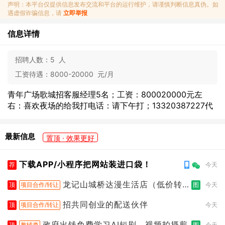
声明：本平台仅提供信息发布交流和平台的运行维护，请谨慎判断信息真伪。如
遇虚假诈骗信息，请
立即举报
信息详情
招聘人数：
5 人
工资待遇：
8000-20000 元/月
青年广场歌城招客服经理5名；工资：800020000元左
右：喜欢夜场的给我打电话：请下午打；13320387227代
最新信息
置顶 · 效果更好
下载APP/小程序把网站装进口袋！
荐
今天
龙记山城桥达漫生活店（低价转
顶
项目合作/转让
图
今天
让）
招共同创业的配送伙伴
顶
项目合作/转让
今天
政府出钱免费学习AI短剧、视频拍摄剪
顶
教辅类
图
今天