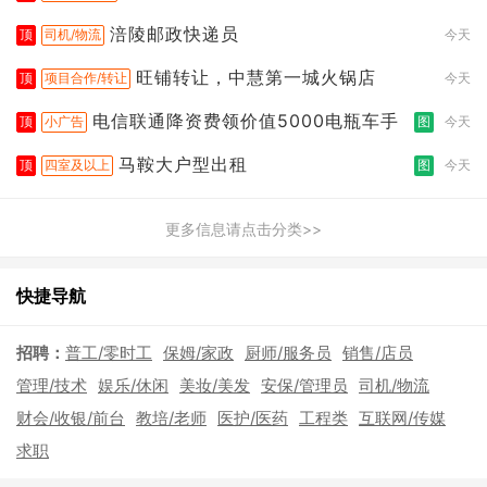
涪陵邮政快递员
顶
司机/物流
今天
旺铺转让，中慧第一城火锅店
顶
项目合作/转让
今天
电信联通降资费领价值5000电瓶车手
顶
小广告
图
今天
马鞍大户型出租
顶
四室及以上
图
今天
更多信息请点击分类>>
快捷导航
招聘：
普工/零时工
保姆/家政
厨师/服务员
销售/店员
管理/技术
娱乐/休闲
美妆/美发
安保/管理员
司机/物流
财会/收银/前台
教培/老师
医护/医药
工程类
互联网/传媒
求职