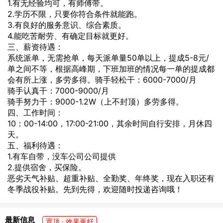
1.有无经验均可，有师傅带。
2.学历不限，只要你符合条件就能跑。
3.有良好的服务意识、综合素质。
4.能吃苦耐劳、有确定目标就更好。
三、薪资待遇：
系统派单，无需抢单，每天派单量50单以上，提成5-8元/
单之间不等，根据高峰期，下班加班的情况每一单的提成都
会有所上涨，多劳多得。骑手轻松干：6000-7000/月
骑手认真干：7000-9000/月
骑手努力干：9000-1.2W（上不封顶）多劳多得。
四、工作时间：
10：00-14:00，17:00-21:00，其余时间自行安排，月休四
天。
五、福利待遇：
1.有车自带，没车公司公司提供
2.提供宿舍，买保险。
恶劣天气补贴、超重补贴、全勤奖、年终奖，现在入职还有
冬季战役补贴。先到先得，欢迎随时投递咨询哦！
最新信息
置顶 · 效果更好