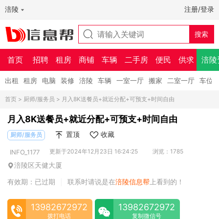
涪陵
注册/登录
首页
招聘
租房
商铺
车辆
二手房
便民
供求
涪陵
出租
租房
电脑
装修
涪陵
车辆
一室一厅
搬家
二室一厅
车位
首页
>
厨师/服务员
> 月入8K送餐员+就近分配+可预支+时间自由
月入8K送餐员+就近分配+可预支+时间自由
置顶
收藏
厨师/服务员
更新于2024年12月23日 16:24:25
浏览：1785
INFO_1177
涪陵区天健大厦
有效期：已过期
联系时请说是在
涪陵信息帮
上看到的！
|
13982672972
13982672972
拨打电话
复制微信号