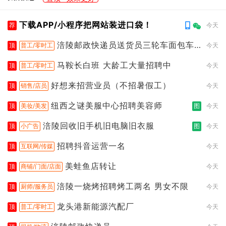
下载APP/小程序把网站装进口袋！
荐
今天
涪陵邮政快递员送货员三轮车面包车
顶
普工/零时工
今天
都行
马鞍长白班 大龄工大量招聘中
顶
普工/零时工
今天
好想来招营业员（不招暑假工）
顶
销售/店员
今天
纽西之谜美服中心招聘美容师
顶
美妆/美发
图
今天
涪陵回收旧手机旧电脑旧衣服
顶
小广告
图
今天
招聘抖音运营一名
顶
互联网/传媒
今天
美蛙鱼店转让
顶
商铺/门面/店面
今天
涪陵一烧烤招聘烤工两名 男女不限
顶
厨师/服务员
今天
龙头港新能源汽配厂
顶
普工/零时工
今天