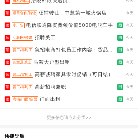
涪陵邮政快递员
顶
司机/物流
今天
旺铺转让，中慧第一城火锅店
顶
项目合作/转让
今天
电信联通降资费领价值5000电瓶车手
顶
小广告
图
今天
招聘美工
顶
互联网/传媒
图
今天
急招电商打包员工作内容：货品分
顶
普工/零时工
图
今天
拣打包
马鞍大户型出租
顶
四室及以上
图
今天
高薪诚聘家具零时促销（可日结）
顶
普工/零时工
今天
高薪招聘兼职
顶
普工/零时工
图
今天
门面出租
顶
商铺/门面/店面
图
今天
更多信息请点击分类>>
快捷导航