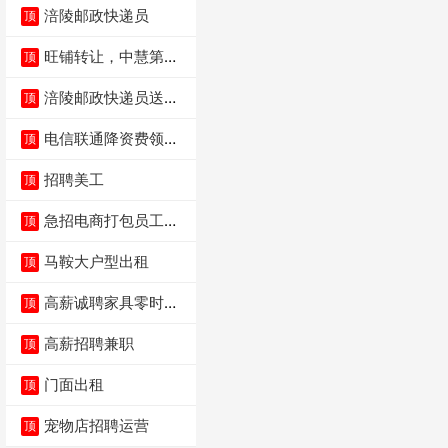
涪陵邮政快递员
顶
旺铺转让，中慧第一
顶
城火锅店
涪陵邮政快递员送货
顶
员三轮车面包车都行
电信联通降资费领价
顶
值5000电瓶车手
招聘美工
顶
急招电商打包员工作
顶
内容：货品分拣打包
马鞍大户型出租
顶
高薪诚聘家具零时促
顶
销（可日结）
高薪招聘兼职
顶
门面出租
顶
宠物店招聘运营
顶