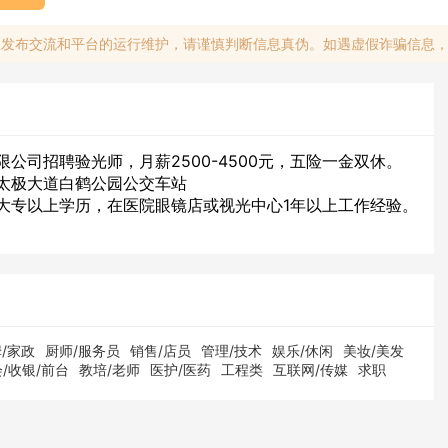
息发布交流和平台的运行维护，请谨慎判断信息真伪。如遇虚假诈骗信息
公司招聘验光师，月薪2500-4500元，五险一金双休。
太极大道白鹤公园公交车站
大专以上学历，在医院眼镜店或视光中心1年以上工作经验。
/家政
厨师/服务员
销售/店员
管理/技术
娱乐/休闲
美妆/美发
/收银/前台
教培/老师
医护/医药
工程类
互联网/传媒
求职