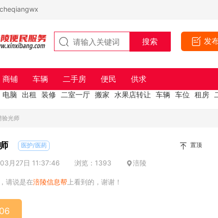
eqiangwx
发
商铺
车辆
二手房
便民
供求
电脑
出租
装修
二室一厅
搬家
水果店转让
车辆
车位
租房
聘验光师
师
置顶
医护/医药
3月27日 11:37:46
浏览：1393
涪陵
，请说是在
涪陵信息帮
上看到的，谢谢！
06