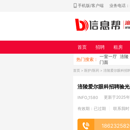
手机版/客户端
业务电话：ch
首页
招聘
租房
一室一厅
涪陵
热门搜索：
门面
首页
>
医护/医药
> 涪陵爱尔眼科招
涪陵爱尔眼科招聘验光
更新于2025年0
INFO_1580
有效期：已过期
联系我时
|
186232582