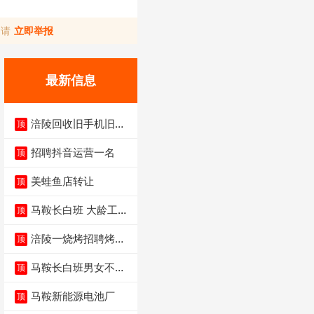
，请
立即举报
最新信息
涪陵回收旧手机旧电
顶
脑旧衣服
招聘抖音运营一名
顶
美蛙鱼店转让
顶
马鞍长白班 大龄工大
顶
量招聘中
涪陵一烧烤招聘烤工
顶
两名 男女不限
马鞍长白班男女不限
顶
不体检坐着上班
马鞍新能源电池厂
顶