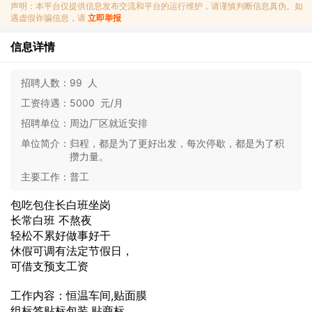
声明：本平台仅提供信息发布交流和平台的运行维护，请谨慎判断信息真伪。如
遇虚假诈骗信息，请
立即举报
信息详情
招聘人数：
99 人
工资待遇：
5000 元/月
招聘单位：
周边厂区就近安排
单位简介：
归程，都是为了更好出发，每次停歇，都是为了积
攒力量。
主要工作：
普工
包吃包住长白班坐岗
长常白班 不熬夜
轻松不累好做事好干
休假可调有法定节假日，
可借支预支工资
工作内容：恒温车间,贴面膜
组标签贴标包装,贴商标