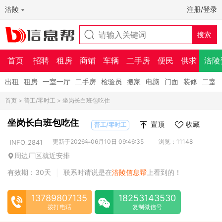
涪陵
注册/登录
首页
招聘
租房
商铺
车辆
二手房
便民
供求
涪陵
出租
租房
一室一厅
二手房
检验员
搬家
电脑
门面
装修
二室
首页
>
普工/零时工
> 坐岗长白班包吃住
坐岗长白班包吃住
置顶
收藏
普工/零时工
更新于2026年06月10日 09:46:35
浏览：11148
INFO_2841
周边厂区就近安排
有效期：30天
联系时请说是在
涪陵信息帮
上看到的！
|
13789807135
18253143530
拨打电话
复制微信号