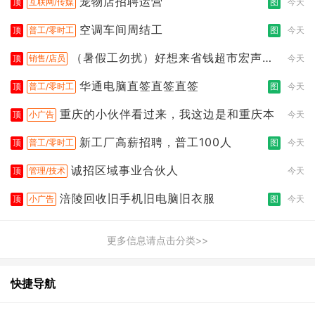
宠物店招聘运营
顶
互联网/传媒
图
今天
空调车间周结工
顶
普工/零时工
图
今天
（暑假工勿扰）好想来省钱超市宏声桥
顶
销售/店员
今天
店
华通电脑直签直签直签
顶
普工/零时工
图
今天
重庆的小伙伴看过来，我这边是和重庆本
顶
小广告
今天
新工厂高薪招聘，普工100人
顶
普工/零时工
图
今天
诚招区域事业合伙人
顶
管理/技术
今天
涪陵回收旧手机旧电脑旧衣服
顶
小广告
图
今天
更多信息请点击分类>>
快捷导航