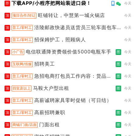
下载APP/小程序把网站装进口袋！
荐
今天
旺铺转让，中慧第一城火锅店
顶
项目合作/转让
今天
涪陵邮政快递员送货员三轮车面包车
顶
普工/零时工
今天
都行
招保姆护工，照顾病人
顶
普工/零时工
今天
电信联通降资费领价值5000电瓶车手
顶
小广告
图
今天
招聘美工
顶
互联网/传媒
图
今天
急招电商打包员工作内容：货品分
顶
普工/零时工
图
今天
拣打包
马鞍大户型出租
顶
四室及以上
图
今天
高薪诚聘家具零时促销（可日结）
顶
普工/零时工
今天
高薪招聘兼职
顶
普工/零时工
图
今天
门面出租
顶
商铺/门面/店面
图
今天