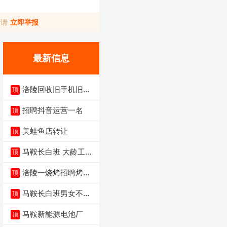
，请
立即举报
最新信息
涪陵回收旧手机旧电
顶
脑旧衣服
招聘抖音运营一名
顶
美蛙鱼店转让
顶
马鞍长白班 大龄工大
顶
量招聘中
涪陵一烧烤招聘烤工
顶
两名 男女不限
马鞍长白班男女不限
顶
不体检坐着上班
马鞍新能源电池厂
顶