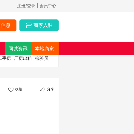
注册/登录
| 会员中心
布信息
商家入驻
同城资讯
本地商家
二手房
厂房出租
检验员
收藏
分享