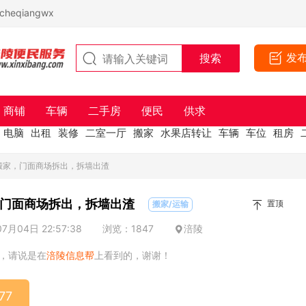
eqiangwx
发
商铺
车辆
二手房
便民
供求
电脑
出租
装修
二室一厅
搬家
水果店转让
车辆
车位
租房
搬家，门面商场拆出，拆墙出渣
门面商场拆出，拆墙出渣
置顶
搬家/运输
月04日 22:57:38
浏览：1847
涪陵
，请说是在
涪陵信息帮
上看到的，谢谢！
77