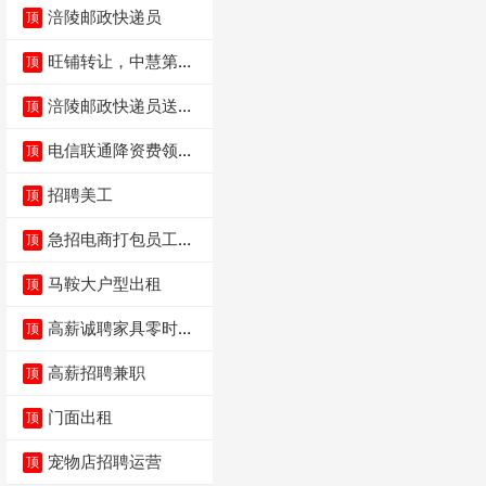
涪陵邮政快递员
顶
旺铺转让，中慧第一
顶
城火锅店
涪陵邮政快递员送货
顶
员三轮车面包车都行
电信联通降资费领价
顶
值5000电瓶车手
招聘美工
顶
急招电商打包员工作
顶
内容：货品分拣打包
马鞍大户型出租
顶
高薪诚聘家具零时促
顶
销（可日结）
高薪招聘兼职
顶
门面出租
顶
宠物店招聘运营
顶