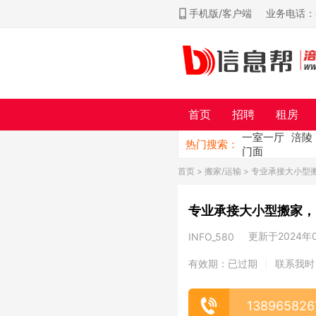
手机版/客户端
业务电话：ch
首页
招聘
租房
一室一厅
涪陵
热门搜索：
门面
首页
>
搬家/运输
> 专业承接大小型
专业承接大小型搬家，
更新于2024年07
INFO_580
有效期：已过期
联系我时
|
138965826