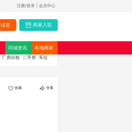
注册/登录
| 会员中心
布信息
商家入驻
同城资讯
本地商家
厂房出租
二手房
车位
收藏
分享