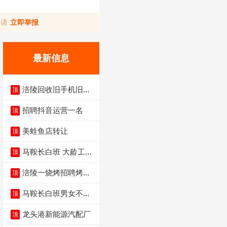
，请
立即举报
最新信息
涪陵回收旧手机旧电
顶
脑旧衣服
招聘抖音运营一名
顶
美蛙鱼店转让
顶
马鞍长白班 大龄工大
顶
量招聘中
涪陵一烧烤招聘烤工
顶
两名 男女不限
马鞍长白班男女不限
顶
不体检坐着上班
龙头港新能源汽配厂
顶