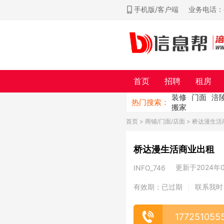
手机版/客户端
业务电话：ch
首页
招聘
租房
装修
门面
涪
热门搜索：
搬家
首页
>
商铺/门面/店面
> 桥达漫生活
桥达漫生活商业出租
更新于2024年09
INFO_746
有效期：已过期
联系我时
|
177251055