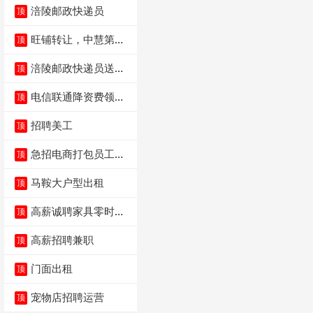
涪陵邮政快递员
顶
旺铺转让，中慧第一
顶
城火锅店
涪陵邮政快递员送货
顶
员三轮车面包车都行
电信联通降资费领价
顶
值5000电瓶车手
招聘美工
顶
急招电商打包员工作
顶
内容：货品分拣打包
马鞍大户型出租
顶
高薪诚聘家具零时促
顶
销（可日结）
高薪招聘兼职
顶
门面出租
顶
宠物店招聘运营
顶