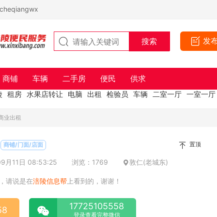
eqiangwx
发
商铺
车辆
二手房
便民
供求
陵
租房
水果店转让
电脑
出租
检验员
车辆
二室一厅
一室一厅
商业出租
置顶
商铺/门面/店面
月11日 08:53:25
浏览：1769
敦仁(老城东)
，请说是在
涪陵信息帮
上看到的，谢谢！
17725105558
58
登录查看完整微信