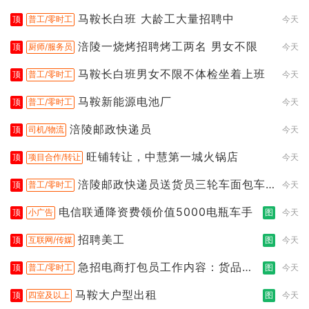
马鞍长白班 大龄工大量招聘中
顶
普工/零时工
今天
涪陵一烧烤招聘烤工两名 男女不限
顶
厨师/服务员
今天
马鞍长白班男女不限不体检坐着上班
顶
普工/零时工
今天
马鞍新能源电池厂
顶
普工/零时工
今天
涪陵邮政快递员
顶
司机/物流
今天
旺铺转让，中慧第一城火锅店
顶
项目合作/转让
今天
涪陵邮政快递员送货员三轮车面包车
顶
普工/零时工
今天
都行
电信联通降资费领价值5000电瓶车手
顶
小广告
图
今天
招聘美工
顶
互联网/传媒
图
今天
急招电商打包员工作内容：货品分
顶
普工/零时工
图
今天
拣打包
马鞍大户型出租
顶
四室及以上
图
今天