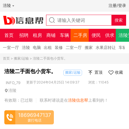
涪陵
注册/登录
首页
招聘
租房
商铺
车辆
二手房
便民
供求
涪陵
一室一厅
涪陵
电脑
出租
装修
二室一厅
搬家
水果店转让
车辆
首页
>
搬家/运输
> 涪陵二手面包小货车。
涪陵二手面包小货车。
置顶
收藏
搬家/运输
更新于2024年04月25日 14:09:37
浏览：11045
INFO_79
涪陵
有效期：已过期
联系时请说是在
涪陵信息帮
上看到的！
|
18696947137
拨打电话