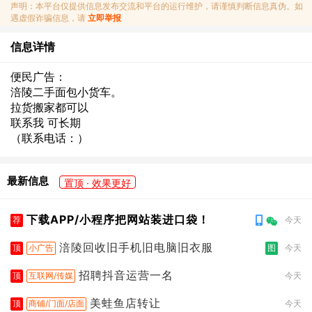
声明：本平台仅提供信息发布交流和平台的运行维护，请谨慎判断信息真伪。如
遇虚假诈骗信息，请
立即举报
信息详情
便民广告：
涪陵二手面包小货车。
拉货搬家都可以
联系我 可长期
（联系电话：）
最新信息
置顶 · 效果更好
下载APP/小程序把网站装进口袋！
荐
今天
涪陵回收旧手机旧电脑旧衣服
顶
小广告
图
今天
招聘抖音运营一名
顶
互联网/传媒
今天
美蛙鱼店转让
顶
商铺/门面/店面
今天