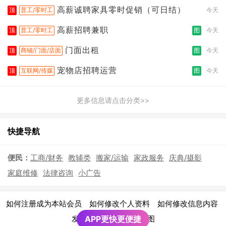
高薪诚聘家具零时促销（可日结）
顶
普工/零时工
今天
高薪招聘兼职
顶
普工/零时工
图
今天
门面出租
顶
商铺/门面/店面
图
今天
宠物店招聘运营
顶
互联网/传媒
图
今天
更多信息请点击分类>>
快捷导航
便民：
工商/财务
教辅类
搬家/运输
家政服务
庆典/摄影
家庭维修
法律咨询
小广告
|
|
|
如何注册成为本站会员
如何修改个人资料
如何修改信息内容
|
发布广告须知
APP更快更便捷
网站地图