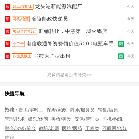
龙头港新能源汽配厂
顶
普工/零时工
今天
涪陵邮政快递员
顶
司机/物流
今天
旺铺转让，中慧第一城火锅店
顶
项目合作/转让
今天
电信联通降资费领价值5000电瓶车手
顶
小广告
图
今天
马鞍大户型出租
顶
四室及以上
图
今天
更多信息请点击分类>>
快捷导航
招聘：
普工/零时工
保姆/家政
厨师/服务员
销售/店员
管理/技术
娱乐/休闲
美妆/美发
安保/管理员
司机/物流
财会/收银/前台
教培/老师
医护/医药
工程类
互联网/传媒
求职