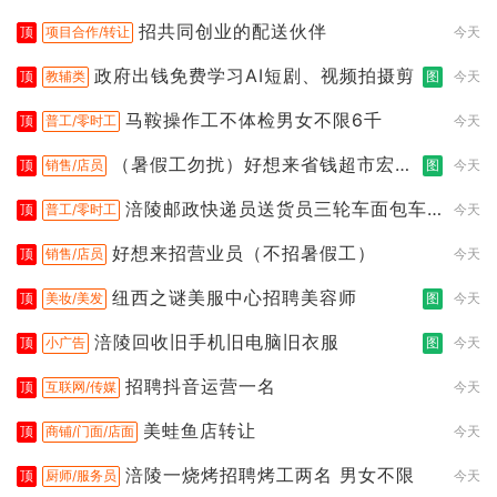
让）
招共同创业的配送伙伴
顶
项目合作/转让
今天
政府出钱免费学习AI短剧、视频拍摄剪
顶
教辅类
图
今天
马鞍操作工不体检男女不限6千
顶
普工/零时工
今天
（暑假工勿扰）好想来省钱超市宏声
顶
销售/店员
图
今天
桥店
涪陵邮政快递员送货员三轮车面包车
顶
普工/零时工
今天
都行
好想来招营业员（不招暑假工）
顶
销售/店员
今天
纽西之谜美服中心招聘美容师
顶
美妆/美发
图
今天
涪陵回收旧手机旧电脑旧衣服
顶
小广告
图
今天
招聘抖音运营一名
顶
互联网/传媒
今天
美蛙鱼店转让
顶
商铺/门面/店面
今天
涪陵一烧烤招聘烤工两名 男女不限
顶
厨师/服务员
今天