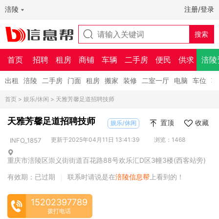
涪陵
注册/登录
首页
招聘
租房
商铺
车辆
二手房
便民
供求
涪陵
出租
涪陵
二手房
门面
租房
搬家
装修
二室一厅
电脑
车位
车
首页
>
娱乐/休闲
> 天雅芳馨足道招聘技师
天雅芳馨足道招聘技师
置顶
收藏
娱乐/休闲
更新于2025年04月11日 13:41:39
浏览：1468
INFO_1857
重庆市涪陵区崇义街街道百花路88号欢乐汇D区3幢3楼(西客站旁)
有效期：已过期
联系时请说是在
涪陵信息帮
上看到的！
|
15202397789
拨打电话