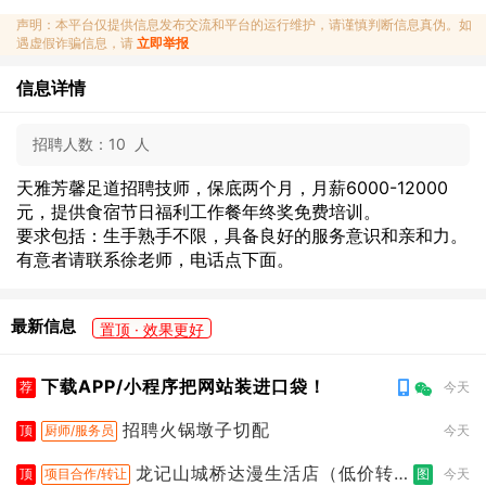
声明：本平台仅提供信息发布交流和平台的运行维护，请谨慎判断信息真伪。如
遇虚假诈骗信息，请
立即举报
信息详情
招聘人数：
10 人
天雅芳馨足道招聘技师，保底两个月，月薪6000-12000
元，提供食宿节日福利工作餐年终奖免费培训。
要求包括：生手熟手不限，具备良好的服务意识和亲和力。
有意者请联系徐老师，电话点下面。
最新信息
置顶 · 效果更好
下载APP/小程序把网站装进口袋！
荐
今天
招聘火锅墩子切配
顶
厨师/服务员
今天
龙记山城桥达漫生活店（低价转
顶
项目合作/转让
图
今天