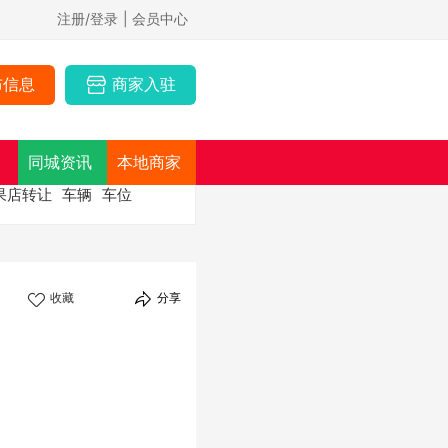
注册/登录
| 会员中心
布信息
商家入驻
同城资讯
本地商家
果店转让
车辆
车位
收藏
分享