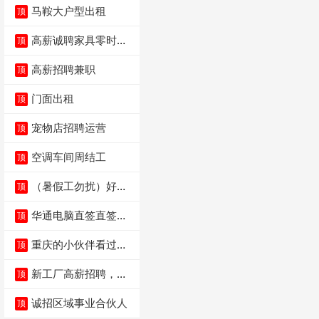
马鞍大户型出租
顶
高薪诚聘家具零时促
顶
销（可日结）
高薪招聘兼职
顶
门面出租
顶
宠物店招聘运营
顶
空调车间周结工
顶
（暑假工勿扰）好想
顶
来省钱超市宏声桥店
华通电脑直签直签直
顶
签
重庆的小伙伴看过
顶
来，我这边是和重庆
本
新工厂高薪招聘，普
顶
工100人
诚招区域事业合伙人
顶