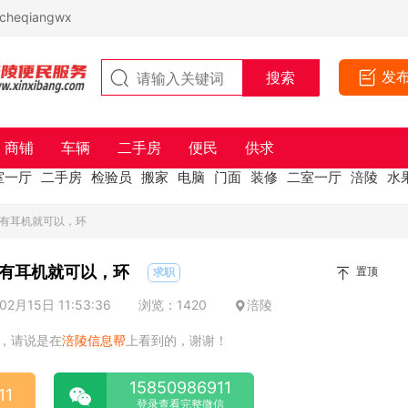
eqiangwx
发
商铺
车辆
二手房
便民
供求
室一厅
二手房
检验员
搬家
电脑
门面
装修
二室一厅
涪陵
水
居家有耳机就可以，环
家有耳机就可以，环
置顶
求职
2月15日 11:53:36
浏览：1420
涪陵
，请说是在
涪陵信息帮
上看到的，谢谢！
15850986911
11
登录查看完整微信