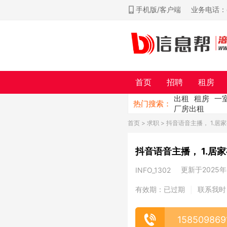
手机版/客户端
业务电话：ch
首页
招聘
租房
出租
租房
一
热门搜索：
厂房出租
首页
>
求职
> 抖音语音主播， 1.
抖音语音主播， 1.居
更新于2025年0
INFO_1302
有效期：已过期
联系我时
|
158509869