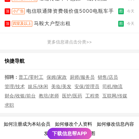
电信联通降资费领价值5000电瓶车手
顶
小广告
图
今天
马鞍大户型出租
顶
四室及以上
图
今天
更多信息请点击分类>>
快捷导航
招聘：
普工/零时工
保姆/家政
厨师/服务员
销售/店员
管理/技术
娱乐/休闲
美妆/美发
安保/管理员
司机/物流
财会/收银/前台
教培/老师
医护/医药
工程类
互联网/传媒
求职
|
|
|
如何注册成为本站会员
如何修改个人资料
如何修改信息内容
|
发布广告须知
下载信息帮APP
网站地图