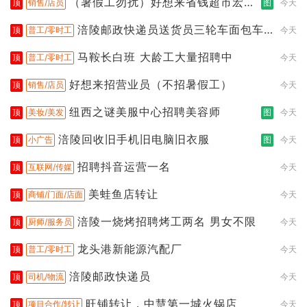
（暑假工勿扰）好想来省钱超市宏声
顶
销售/店员
图
今天
桥店
涪陵邮政快递员送货员三轮车面包车
顶
普工/零时工
今天
都行
马鞍长白班 大龄工大量招聘中
顶
普工/零时工
今天
好想来招营业员（不招暑假工）
顶
销售/店员
今天
纽西之谜美服中心招聘美容师
顶
美妆/美发
图
今天
涪陵回收旧手机旧电脑旧衣服
顶
小广告
图
今天
招聘抖音运营一名
顶
互联网/传媒
今天
美蛙鱼店转让
顶
商铺/门面/店面
今天
涪陵一烧烤招聘烤工两名 男女不限
顶
厨师/服务员
今天
龙头港新能源汽配厂
顶
普工/零时工
今天
涪陵邮政快递员
顶
司机/物流
今天
旺铺转让，中慧第一城火锅店
顶
项目合作/转让
今天