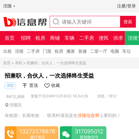
涪陵
注册/登录
首页
招聘
租房
商铺
车辆
二手房
便民
供求
涪陵
出租
涪陵
二手房
门面
租房
搬家
装修
二室一厅
电脑
车位
车
首页
>
求职
> 招兼职，合伙人，一次选择终生受益
招兼职，合伙人，一次选择终生受益
置顶
收藏
求职
更新于2024年10月30日 16:34:26
浏览：1812
INFO_988
涪陵区
有效期：长期有效
联系时请说是在
涪陵信息帮
上看到的！
|
13272578678
317095012
拨打电话
复制微信号