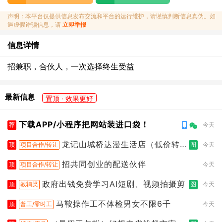
声明：本平台仅提供信息发布交流和平台的运行维护，请谨慎判断信息真伪。如
遇虚假诈骗信息，请
立即举报
信息详情
招兼职，合伙人，一次选择终生受益
最新信息
置顶 · 效果更好
下载APP/小程序把网站装进口袋！
荐
今天
龙记山城桥达漫生活店（低价转
顶
项目合作/转让
图
今天
让）
招共同创业的配送伙伴
顶
项目合作/转让
今天
政府出钱免费学习AI短剧、视频拍摄剪
顶
教辅类
图
今天
马鞍操作工不体检男女不限6千
顶
普工/零时工
今天